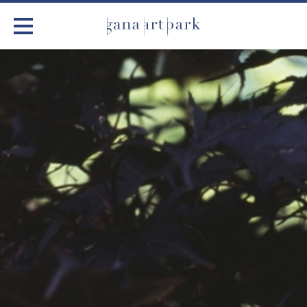
가나아트파크
전시
어린이 체험
작품소개
아틀리에
커뮤니티