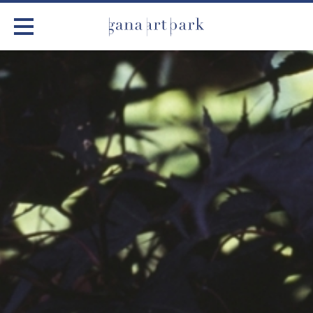
가나아트파크
전시
어린이 체험
작품소개
아틀리에
커뮤니티