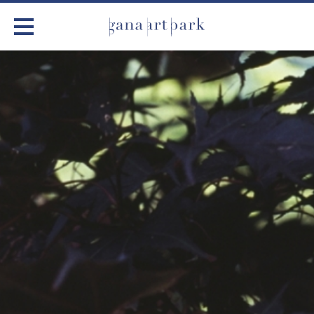
가나아트파크
전시
어린이 체험
작품소개
아틀리에
커뮤니티