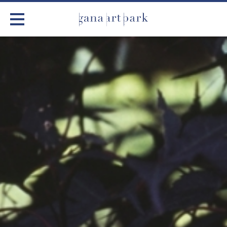
가나아트파크
전시
어린이 체험
작품소개
아틀리에
커뮤니티