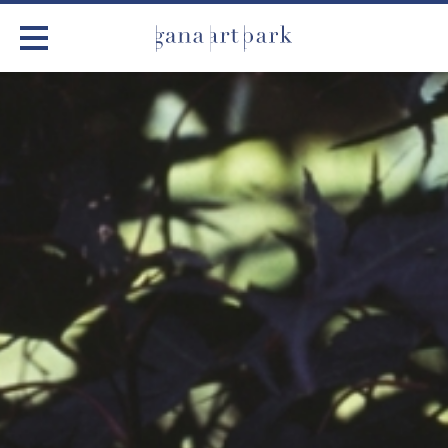
가나아트파크
전시
어린이 체험
작품소개
아틀리에
커뮤니티