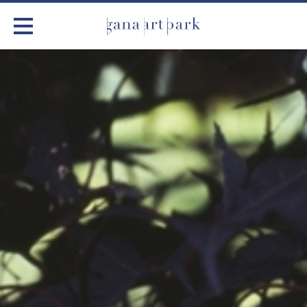
가나아트파크
전시
어린이 체험
작품소개
아틀리에
커뮤니티