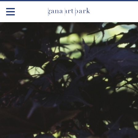
가나아트파크
전시
어린이 체험
작품소개
아틀리에
커뮤니티