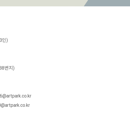
3인)
88번지)
rtpark.co.kr
park.co.kr