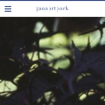
가나아트파크
전시
어린이 체험
작품소개
아틀리에
커뮤니티